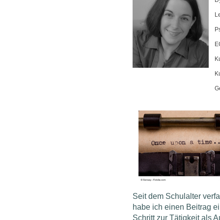
D
L
P
E
K
K
G
Seit dem Schulalter ver
habe ich einen Beitrag e
Schritt zur Tätigkeit als A