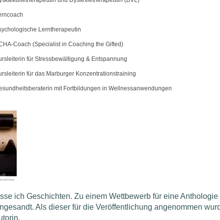
yskalkulietherapeutin und Dyslexietherapeutin (BVL)
erncoach
sychologische Lerntherapeutin
CHA-Coach (Specialist in Coaching the Gifted)
ursleiterin für Stressbewältigung & Entspannung
ursleiterin für das Marburger Konzentrationstraining
esundheitsberaterin mit Fortbildungen in Wellnessanwendungen
fasse ich Geschichten. Zu einem Wettbewerb für eine Antholog
ingesandt. Als dieser für die Veröffentlichung angenommen wurd
utorin.